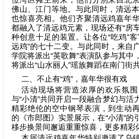
佛山、江门等地。与此同时，清远本
也惊喜亮相。他们齐聚清远鸡嘉年
都融入了清远鸡元素，现场还有“房车
种创意十足的装置。让各位“吃鸡”客
远鸡”的七十二变。与此同时，来自
学院将派出“英歌舞”表演队参与其中
将派出“山水丽人”瑶族舞蹈在南门街
二、不止有“鸡”，嘉年华很有戏
活动现场将营造浓厚的欢乐氛围
与“小清”共同开启一段融合梦幻与活
精彩绝伦的空中钢琴表演，到生动
的《市郎图》实景展示，在“小清”的
移步换景间邂逅重重惊喜，更多精彩
本届清远鸡嘉年华特别邀请了乌