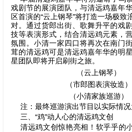
戏剧节的展演团队，与清远鸡嘉年
区首演的“云上钢琴”将打造一场极致
对。通过货郎出街、歌舞升平的戏
技等表演形式，结合清远鸡元素，
氛围。小清一家四口将再次在南门
茸的清远鸡可是清远鸡嘉年华的明
星团队即将开启刷街之旅。
（云上钢琴）
（市郎图表演妆造）
（小清家族巡游）
注：最终巡游演出节目以实际情况
三、“鸡”动人心的清远鸡文创
清远鸡文创惊艳亮相！软乎乎的