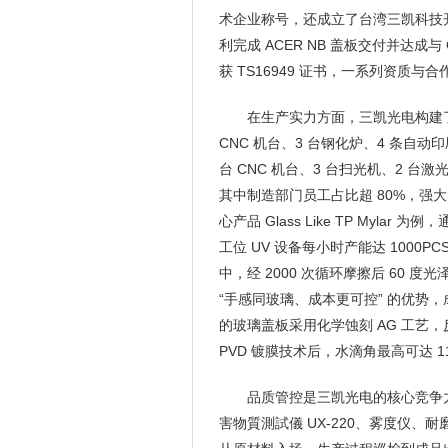
术企业称号，还成立了台湾三凯科技
利完成 ACER NB 盖板交付并达成与 
获 TS16949 证书，一系列资质
在生产实力方面，三凯光电构建了
CNC 机台、3 台钢化炉、4 条自动
台 CNC 机台、3 台扫光机、2 台
其中制造部门员工占比超 80%，强
心产品 Glass Like TP Myl
工位 UV 设备每小时产能达 1000PC
中，经 2000 次循环摩擦后 60 度
“手感同玻璃、成本更可控” 的优势
的玻璃盖板采用化学蚀刻 AG 工艺，反
PVD 镀膜技术后，水滴角最高可达 
品质管控是三凯光电的核心竞争
害物質測試儀 UX-220、雾度仪