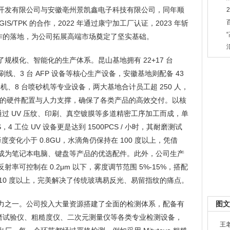
开发有限公司与安徽亳州景凯鑫电子科技有限公司，同年顺
GIS/TPK 的合作，2022 年通过康宁加工厂认证，2023 年斩
与合作的落地，为公司拓展高端市场奠定了坚实基础。
规模化、智能化的生产体系。昆山基地拥有 22+17 台
印刷线、3 台 AFP 设备等核心生产设备，安徽基地则配备 43
激光机、8 台喷砂机等专业设备，两大基地合计员工超 250 人，
大的硬件配置与人力支撑，确保了各类产品的高效交付。以核
ar 为例，通过 UV 压纹、印刷、真空镀膜等多道精密工序加工而成，单
S，4 工位 UV 设备更是达到 1500PCS / 小时，其耐磨测试
光泽度变化小于 0.8GU，水滴角仍保持在 100 度以上，凭借
，成为笔记本电脑、键盘等产品的优选配件。此外，公司生产
射率可控制在 0.2μm 以下，雾度调节范围 5%-15%，搭配
110 度以上，完美解决了传统玻璃易反光、易留指纹的痛点。
力之一。公司投入大量资源搭建了全面的检测体系，配备有
图文
、耐磨试验仪、粗糙度仪、二次元测量仪等各类专业检测设备，
王