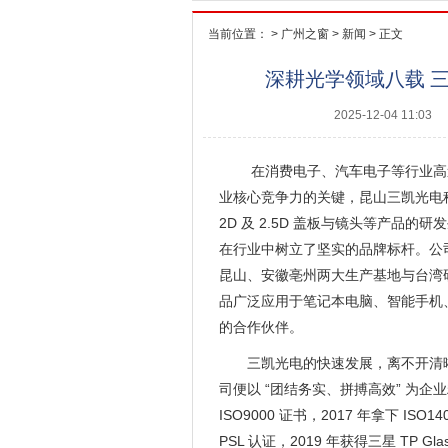
当前位置： >
广州之窗
>
新闻
> 正文
深耕光学领域八载 
2025-12-04 11:03
在消费电子、汽车电子等行业高
业核心竞争力的关键，昆山三凯光电科
2D 及 2.5D 盖板与镜头等产品
在行业中树立了坚实的品牌标杆。公司
昆山、安徽亳州两大生产基地与台湾
品广泛应用于笔记本电脑、智能手机
的合作伙伴。
三凯光电的快速发展，离不开清晰
司便以 “团结务实、拼搏高效” 为企
ISO9000 证书，2017 年拿下 ISO
PSL 认证，2019 年获得三星 TP 