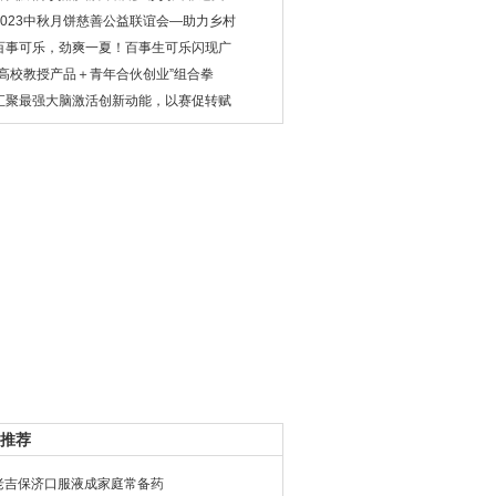
2023中秋月饼慈善公益联谊会—助力乡村
百事可乐，劲爽一夏！百事生可乐闪现广
“高校教授产品＋青年合伙创业”组合拳
汇聚最强大脑激活创新动能，以赛促转赋
推荐
老吉保济口服液成家庭常备药