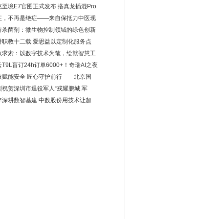
克至境E7官图正式发布 搭真龙插混Pro
症，不再是绝症——来自保抵力中医现
诗杀菌剂：微生物控制领域的绿色创新
耕职教十二载 爱思益以定制化服务点
数求索：以数字技术为笔，绘就智慧工
T9L盲订24h订单6000+！奇瑞AI之夜
技赋能安全 匠心守护前行——北京国
烈祝贺深圳市退役军人“戎耀鹏城.军
年深耕数智基建 中数股份用技术让超