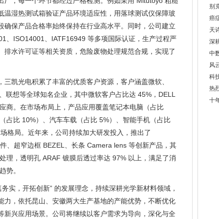
，每一个环节都经过严格检测。例如采用 Mitutoyo 粗糙
别
低温湿热测试箱验证产品环境适应性，用落球测试仪保障玻
癌
段确保产品合格率始终保持在行业高水平。同时，公司建立
天
1、ISO14001、IATF16949 等多项国际认证，生产过程严
深
、排水许可证等相关资质，危险废物处理规范合规，实现了
中
风云
科
，三凯光电积累了丰富的优质客户资源，客户涵盖微软、
热
迪、联想等全球知名企业，其中微软客户占比达 45%，DELL
十
供应商。在市场布局上，产品应用覆盖笔记本电脑（占比
书（占比 10%）、汽车车载（占比 5%）、智能手机（占比
市场格局。近年来，公司持续加大研发投入，推出了
一体成型组件、超窄边框 BEZEL、长条 Camera lens 等创新产品，其
V 咬花处理，透明孔 ARAF 镀膜后透过率达 97% 以上，满足了消
展趋势。
真务实，开拓创新” 的发展理念，持续深耕光学新材料领域，
能力，依托昆山、安徽两大生产基地的产能优势，不断优化
等新兴应用场景。公司将继续以客户需求为导向，深化与全