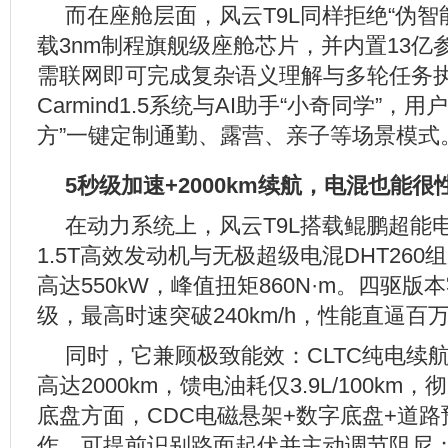
而在座舱层面，风云T9L同样拒绝“伪智
载3nm制程旗舰级座舱芯片，并内置13亿
需联网即可完成复杂语义理解与多轮任务
Carmind1.5系统与AI助手“小奇同学”，
方”一键定制通勤、露营、亲子等场景模式
5秒级加速+2000km续航，电混也能很
在动力系统上，风云T9L搭载鲲鹏超能电混
1.5T高效发动机与无极超级电混DHT26
高达550kW，峰值扭矩860N·m。四驱版
级，最高时速突破240km/h，性能直逼百
同时，它兼顾极致能效：CLTC纯电续航
高达2000km，馈电油耗仅3.9L/100k
底盘方面，CDC电磁悬架+数字底盘+道
作，可提前识别路面起伏并主动调节阻尼；