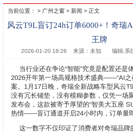
当前位置： >
广州之窗
>
新闻
> 正文
风云T9L盲订24h订单6000+！奇
王牌
2026-01-20 18:26
来源：未知
编辑:系
当行业还在争论“智能”究竟是配置还是
2026开年第一场高规格技术盛典——“AI
案。1月17日晚，奇瑞全新战略车型风云T
没有冗长铺垫，没有模糊参数，仅凭一场聚
发布会，这款被寄予厚望的“智美大五座 S
热情——盲订通道开启24小时内，订单量即
这一数字不仅印证了消费者对奇瑞品牌