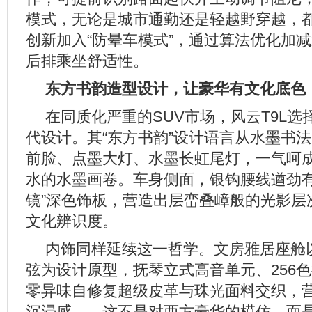
模式，无论是城市通勤还是轻越野穿越，
创新加入“防晕车模式”，通过算法优化加
后排乘坐舒适性。
东方书韵造型设计，让豪华有文化底色
在同质化严重的SUV市场，风云T9L
代设计。其“东方书韵”设计语言从水墨书
前脸、点墨大灯、水墨长虹尾灯，一气呵
水的水墨画卷。车身侧面，银钩腰线遒劲有
镜”深色饰板，营造出层峦叠嶂般的光影层
文化辨识度。
内饰同样延续这一哲学。文房雅居座舱
弦为设计原型，抚琴立式高音单元、256
零异味自修复超级皮革与珠光面料交织，
沉浸感——这不是对西方豪华的模仿，而