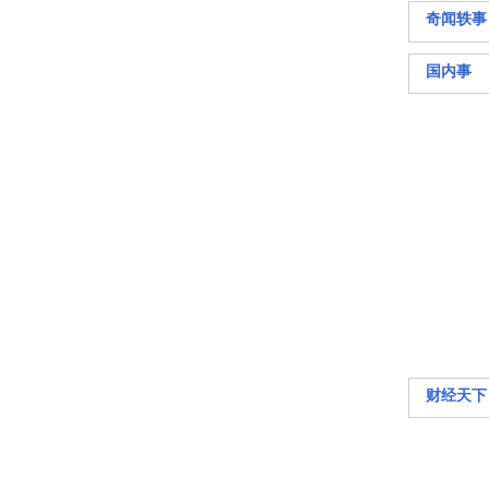
奇闻轶事
国内事
财经天下